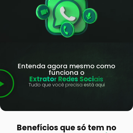
Entenda agora mesmo como
funciona o
E
x
t
r
a
t
o
r
R
e
d
e
s
S
o
c
i
a
i
s
T
u
d
o
q
u
e
v
o
c
ê
p
r
e
c
i
s
a
e
s
t
á
a
q
u
i
Benefícios que só tem no