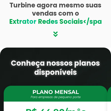
Turbine agora mesmo suas
vendas com o
E
x
t
r
a
t
o
r
R
e
d
e
s
S
o
c
i
a
i
s</spa
Conheça nossos planos
disponíveis
PLANO MENSAL
Para empresas de pequeno porte