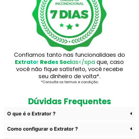
Confiamos tanto nas funcionalidaes do
E
x
t
r
a
t
o
r
R
e
d
e
s
S
o
c
i
a
s</spa
que, caso
você não fique satisfeito, você recebe
seu dinheiro de volta*.
*Consulte os termos e condição.
Dúvidas Frequentes
O que é o Extrator ?
Como configurar o Extrator ?