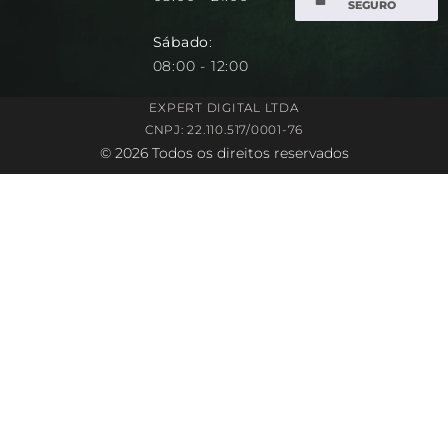
SEGURO
Sábado
:
08:00 - 12:00
EXPERT DIGITAL LTDA
CNPJ: 22.110.517/0001-76
© 2026 Todos os direitos reservados