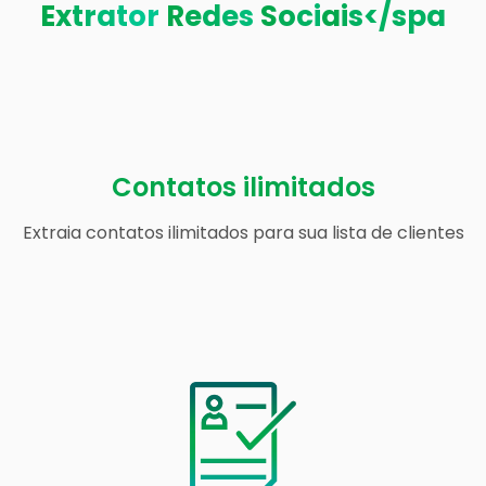
E
x
t
r
a
t
o
r
R
e
d
e
s
S
o
c
i
a
i
s</spa
Contatos ilimitados
Extraia contatos ilimitados para sua lista de clientes