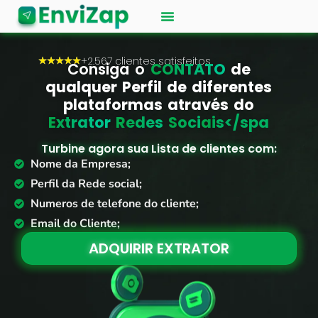
+2.567 clientes satisfeitos
★
★
★
★
★
Consiga o
C
O
N
T
A
T
O
de
qualquer Perfil de diferentes
plataformas através do
E
x
t
r
a
t
o
r
R
e
d
e
s
S
o
c
i
a
i
s</spa
Turbine agora sua Lista de clientes com:
Nome da Empresa;
Perfil da Rede social;
Numeros de telefone do cliente;
Email do Cliente;
ADQUIRIR EXTRATOR